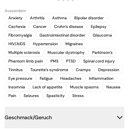
Ausserdem
Anxiety
Arthritis
Asthma
Bipolar disorder
Cachexia
Cancer
Crohn's disease
Epilepsy
Fibromyalgia
Gastrointestinal disorder
Glaucoma
HIV/AIDS
Hypertension
Migraines
Multiple sclerosis
Muscular dystrophy
Parkinson's
Phantom limb pain
PMS
PTSD
Spinal cord injury
Tinnitus
Tourette's syndrome
Cramps
Depression
Eye pressure
Fatigue
Headaches
Inflammation
Insomnia
Lack of appetite
Muscle spasms
Nausea
Pain
Seizures
Spasticity
Stress
Geschmack/Geruch