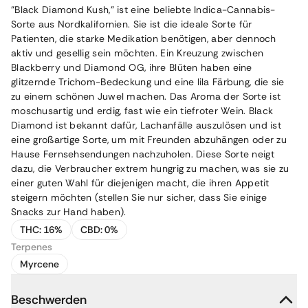
"Black Diamond Kush," ist eine beliebte Indica-Cannabis-
Sorte aus Nordkalifornien. Sie ist die ideale Sorte für
Patienten, die starke Medikation benötigen, aber dennoch
aktiv und gesellig sein möchten. Ein Kreuzung zwischen
Blackberry
und
Diamond OG
, ihre Blüten haben eine
glitzernde Trichom-Bedeckung und eine lila Färbung, die sie
zu einem schönen Juwel machen. Das Aroma der Sorte ist
moschusartig und erdig, fast wie ein tiefroter Wein. Black
Diamond ist bekannt dafür, Lachanfälle auszulösen und ist
eine großartige Sorte, um mit Freunden abzuhängen oder zu
Hause Fernsehsendungen nachzuholen. Diese Sorte neigt
dazu, die Verbraucher extrem hungrig zu machen, was sie zu
einer guten Wahl für diejenigen macht, die ihren Appetit
steigern möchten (stellen Sie nur sicher, dass Sie einige
Snacks zur Hand haben).
THC:
16%
CBD:
0%
Terpenes
Myrcene
Beschwerden