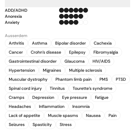
ADD/ADHD
Anorexia
Anxiety
Ausserdem
Arthritis
Asthma
Bipolar disorder
Cachexia
Cancer
Crohn's disease
Epilepsy
Fibromyalgia
Gastrointestinal disorder
Glaucoma
HIV/AIDS
Hypertension
Migraines
Multiple sclerosis
Muscular dystrophy
Phantom limb pain
PMS
PTSD
Spinal cord injury
Tinnitus
Tourette's syndrome
Cramps
Depression
Eye pressure
Fatigue
Headaches
Inflammation
Insomnia
Lack of appetite
Muscle spasms
Nausea
Pain
Seizures
Spasticity
Stress