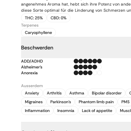
angenehmes Aroma hat, hebt sich ihre Potenz von ande
diese Sorte optimal für die Linderung von Schmerzen un
THC:
25%
CBD:
0%
Terpenes
Caryophyllene
Beschwerden
ADD/ADHD
Alzheimer's
Anorexia
Ausserdem
Anxiety
Arthritis
Asthma
Bipolar disorder
Migraines
Parkinson's
Phantom limb pain
PMS
Inflammation
Insomnia
Lack of appetite
Musc