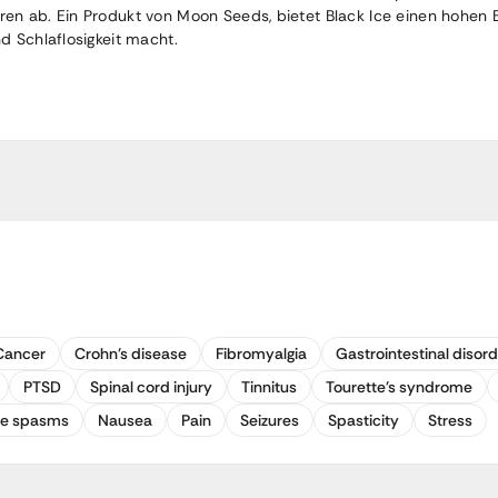
ren ab. Ein Produkt von Moon Seeds, bietet Black Ice einen hohen
d Schlaflosigkeit macht.
Cancer
Crohn's disease
Fibromyalgia
Gastrointestinal disor
PTSD
Spinal cord injury
Tinnitus
Tourette's syndrome
le spasms
Nausea
Pain
Seizures
Spasticity
Stress