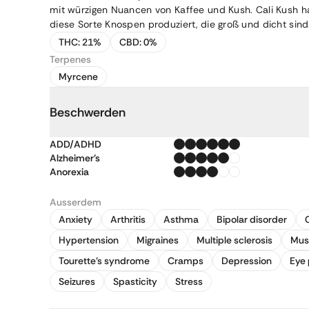
mit würzigen Nuancen von Kaffee und Kush. Cali Kush 
diese Sorte Knospen produziert, die groß und dicht sind
THC:
21%
CBD:
0%
Terpenes
Myrcene
Beschwerden
ADD/ADHD
Alzheimer's
Anorexia
Ausserdem
Anxiety
Arthritis
Asthma
Bipolar disorder
Hypertension
Migraines
Multiple sclerosis
Mus
Tourette's syndrome
Cramps
Depression
Eye 
Seizures
Spasticity
Stress