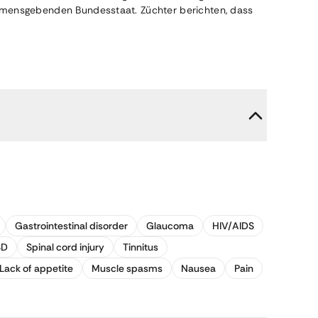
namensgebenden Bundesstaat. Züchter berichten, dass
Gastrointestinal disorder
Glaucoma
HIV/AIDS
SD
Spinal cord injury
Tinnitus
Lack of appetite
Muscle spasms
Nausea
Pain