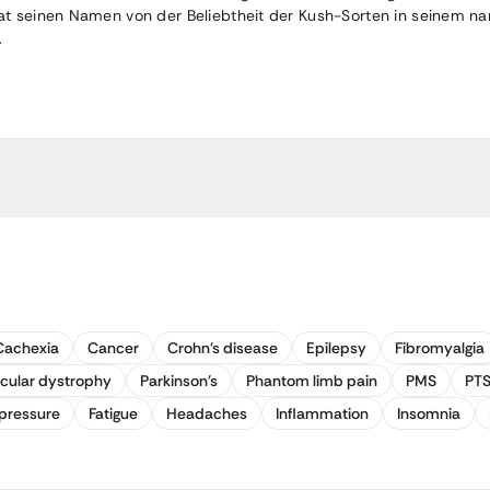
hat seinen Namen von der Beliebtheit der Kush-Sorten in seinem 
.
Cachexia
Cancer
Crohn's disease
Epilepsy
Fibromyalgia
cular dystrophy
Parkinson's
Phantom limb pain
PMS
PT
pressure
Fatigue
Headaches
Inflammation
Insomnia