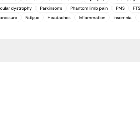
cular dystrophy
Parkinson's
Phantom limb pain
PMS
PT
pressure
Fatigue
Headaches
Inflammation
Insomnia