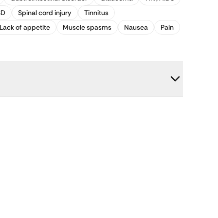
SD
Spinal cord injury
Tinnitus
Lack of appetite
Muscle spasms
Nausea
Pain