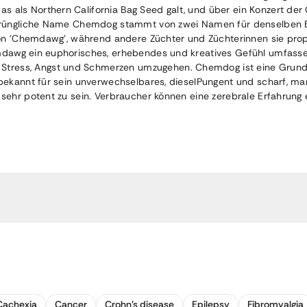
als Northern California Bag Seed galt, und über ein Konzert de
prüngliche Name Chemdog stammt von zwei Namen für denselben B
ion 'Chemdawg', während andere Züchter und Züchterinnen sie pro
emdawg
ein euphorisches, erhebendes und kreatives Gefühl umfasse
Stress, Angst und Schmerzen umzugehen. Chemdog ist eine Grundso
ekannt für sein unverwechselbares, dieselPungent und scharf, man
sehr potent zu sein. Verbraucher können eine zerebrale Erfahrung
Cachexia
Cancer
Crohn's disease
Epilepsy
Fibromyalgia