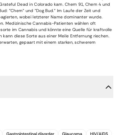
r Grateful Dead in Colorado kam. Chem 91, Chem 4 und
ud: "Chem" und "Dog Bud." Im Laufe der Zeit und
pagierten, wobei letzterer Name dominanter wurde.
n. Medizinische Cannabis-Patienten wählen oft
rte im Cannabis und könnte eine Quelle für kraftvolle
 kann diese Sorte aus einer Meile Entfernung riechen.
 erwarten, gepaart mit einem starken, schwerem
Gastrointestinal disorder
Glaucoma
HIV/AIDS