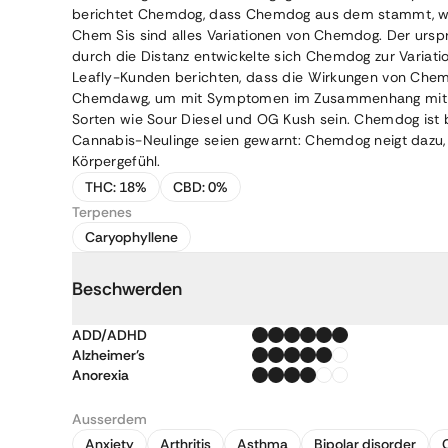
berichtet Chemdog, dass Chemdog aus dem stammt, was 
Chem Sis sind alles Variationen von Chemdog. Der urs
durch die Distanz entwickelte sich Chemdog zur Variat
Leafly-Kunden berichten, dass die Wirkungen von Ch
Chemdawg, um mit Symptomen im Zusammenhang mit
Sorten wie Sour Diesel und OG Kush sein. Chemdog ist b
Cannabis-Neulinge seien gewarnt: Chemdog neigt dazu, 
Körpergefühl.
THC:
18%
CBD:
0%
Terpenes
Caryophyllene
Beschwerden
ADD/ADHD
Alzheimer's
Anorexia
Ausserdem
Anxiety
Arthritis
Asthma
Bipolar disorder