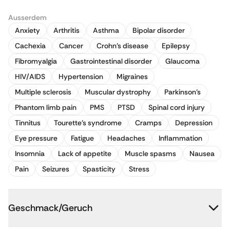
Ausserdem
Anxiety
Arthritis
Asthma
Bipolar disorder
Cachexia
Cancer
Crohn's disease
Epilepsy
Fibromyalgia
Gastrointestinal disorder
Glaucoma
HIV/AIDS
Hypertension
Migraines
Multiple sclerosis
Muscular dystrophy
Parkinson's
Phantom limb pain
PMS
PTSD
Spinal cord injury
Tinnitus
Tourette's syndrome
Cramps
Depression
Eye pressure
Fatigue
Headaches
Inflammation
Insomnia
Lack of appetite
Muscle spasms
Nausea
Pain
Seizures
Spasticity
Stress
Geschmack/Geruch