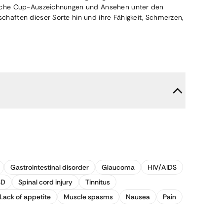
lreiche Cup-Auszeichnungen und Ansehen unter den
schaften dieser Sorte hin und ihre Fähigkeit, Schmerzen,
Gastrointestinal disorder
Glaucoma
HIV/AIDS
SD
Spinal cord injury
Tinnitus
Lack of appetite
Muscle spasms
Nausea
Pain