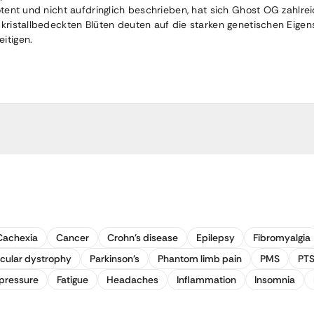
 potent und nicht aufdringlich beschrieben, hat sich Ghost OG zah
 kristallbedeckten Blüten deuten auf die starken genetischen Eigen
eitigen.
Cachexia
Cancer
Crohn's disease
Epilepsy
Fibromyalgia
cular dystrophy
Parkinson's
Phantom limb pain
PMS
PT
pressure
Fatigue
Headaches
Inflammation
Insomnia