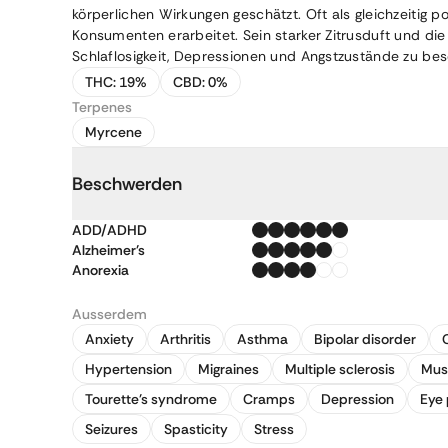
körperlichen Wirkungen geschätzt. Oft als gleichzeitig
Konsumenten erarbeitet. Sein starker Zitrusduft und die
Schlaflosigkeit, Depressionen und Angstzustände zu bes
THC:
19%
CBD:
0%
Terpenes
Myrcene
Beschwerden
ADD/ADHD
Alzheimer's
Anorexia
Ausserdem
Anxiety
Arthritis
Asthma
Bipolar disorder
Hypertension
Migraines
Multiple sclerosis
Mus
Tourette's syndrome
Cramps
Depression
Eye 
Seizures
Spasticity
Stress