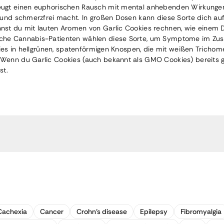
eugt einen euphorischen Rausch mit mental anhebenden Wirkungen.
 und schmerzfrei macht. In großen Dosen kann diese Sorte dich au
nnst du mit lauten Aromen von Garlic Cookies rechnen, wie eine
ische Cannabis-Patienten wählen diese Sorte, um Symptome im Z
okies in hellgrünen, spatenförmigen Knospen, die mit weißen Tricho
Wenn du Garlic Cookies (auch bekannt als GMO Cookies) bereits ge
st.
Cachexia
Cancer
Crohn's disease
Epilepsy
Fibromyalgia