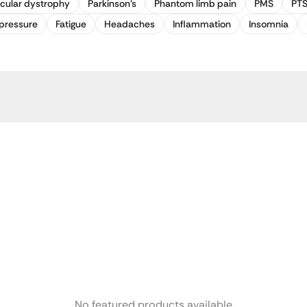
cular dystrophy
Parkinson's
Phantom limb pain
PMS
PT
pressure
Fatigue
Headaches
Inflammation
Insomnia
No featured products available