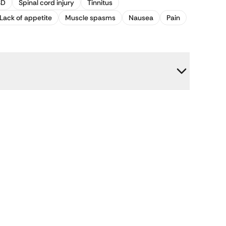
SD
Spinal cord injury
Tinnitus
Lack of appetite
Muscle spasms
Nausea
Pain