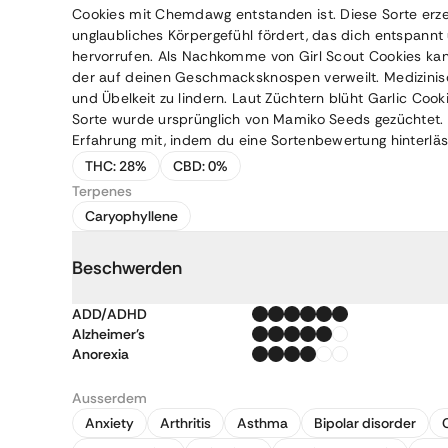
Cookies mit Chemdawg entstanden ist. Diese Sorte erz
unglaubliches Körpergefühl fördert, das dich entspannt
hervorrufen. Als Nachkomme von Girl Scout Cookies ka
der auf deinen Geschmacksknospen verweilt. Medizin
und Übelkeit zu lindern. Laut Züchtern blüht Garlic Co
Sorte wurde ursprünglich von Mamiko Seeds gezüchtet. 
Erfahrung mit, indem du eine Sortenbewertung hinterläs
THC:
28%
CBD:
0%
Terpenes
Caryophyllene
Beschwerden
ADD/ADHD
Alzheimer's
Anorexia
Ausserdem
Anxiety
Arthritis
Asthma
Bipolar disorder