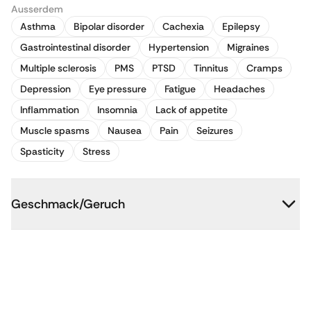
Ausserdem
Asthma
Bipolar disorder
Cachexia
Epilepsy
Gastrointestinal disorder
Hypertension
Migraines
Multiple sclerosis
PMS
PTSD
Tinnitus
Cramps
Depression
Eye pressure
Fatigue
Headaches
Inflammation
Insomnia
Lack of appetite
Muscle spasms
Nausea
Pain
Seizures
Spasticity
Stress
Geschmack/Geruch