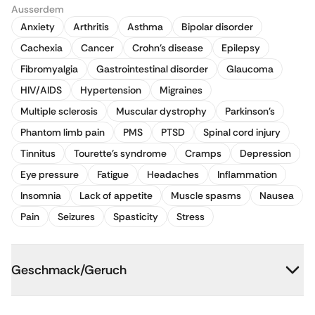
Ausserdem
Anxiety
Arthritis
Asthma
Bipolar disorder
Cachexia
Cancer
Crohn's disease
Epilepsy
Fibromyalgia
Gastrointestinal disorder
Glaucoma
HIV/AIDS
Hypertension
Migraines
Multiple sclerosis
Muscular dystrophy
Parkinson's
Phantom limb pain
PMS
PTSD
Spinal cord injury
Tinnitus
Tourette's syndrome
Cramps
Depression
Eye pressure
Fatigue
Headaches
Inflammation
Insomnia
Lack of appetite
Muscle spasms
Nausea
Pain
Seizures
Spasticity
Stress
Geschmack/Geruch