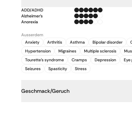
ADD/ADHD
Alzheimer's
Anorexia
Ausserdem
Anxiety
Arthritis
Asthma
Bipolar disorder
Hypertension
Migraines
Multiple sclerosis
Mus
Tourette's syndrome
Cramps
Depression
Eye 
Seizures
Spasticity
Stress
Geschmack/Geruch