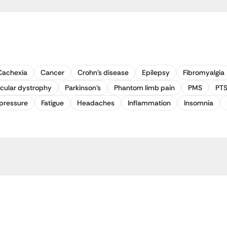
Cachexia
Cancer
Crohn's disease
Epilepsy
Fibromyalgia
cular dystrophy
Parkinson's
Phantom limb pain
PMS
PT
pressure
Fatigue
Headaches
Inflammation
Insomnia