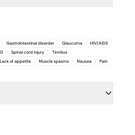
Gastrointestinal disorder
Glaucoma
HIV/AIDS
SD
Spinal cord injury
Tinnitus
Lack of appetite
Muscle spasms
Nausea
Pain