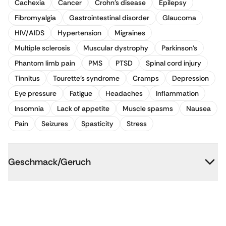
Cachexia
Cancer
Crohn's disease
Epilepsy
Fibromyalgia
Gastrointestinal disorder
Glaucoma
HIV/AIDS
Hypertension
Migraines
Multiple sclerosis
Muscular dystrophy
Parkinson's
Phantom limb pain
PMS
PTSD
Spinal cord injury
Tinnitus
Tourette's syndrome
Cramps
Depression
Eye pressure
Fatigue
Headaches
Inflammation
Insomnia
Lack of appetite
Muscle spasms
Nausea
Pain
Seizures
Spasticity
Stress
Geschmack/Geruch