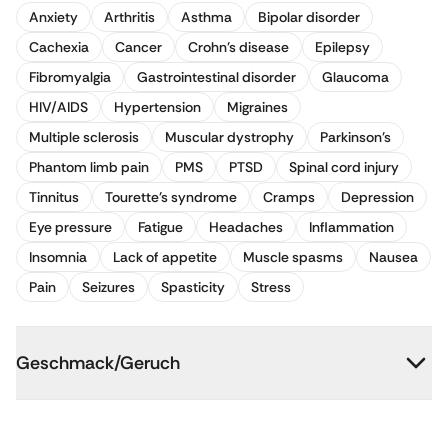
Anxiety
Arthritis
Asthma
Bipolar disorder
Cachexia
Cancer
Crohn's disease
Epilepsy
Fibromyalgia
Gastrointestinal disorder
Glaucoma
HIV/AIDS
Hypertension
Migraines
Multiple sclerosis
Muscular dystrophy
Parkinson's
Phantom limb pain
PMS
PTSD
Spinal cord injury
Tinnitus
Tourette's syndrome
Cramps
Depression
Eye pressure
Fatigue
Headaches
Inflammation
Insomnia
Lack of appetite
Muscle spasms
Nausea
Pain
Seizures
Spasticity
Stress
Geschmack/Geruch