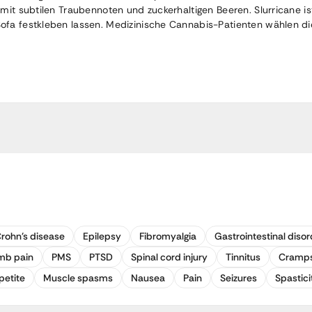
mit subtilen Traubennoten und zuckerhaltigen Beeren. Slurricane is
Sofa festkleben lassen. Medizinische Cannabis-Patienten wähle
rohn's disease
Epilepsy
Fibromyalgia
Gastrointestinal disor
mb pain
PMS
PTSD
Spinal cord injury
Tinnitus
Cramp
petite
Muscle spasms
Nausea
Pain
Seizures
Spastici