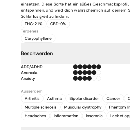
einsetzen. Diese Sorte hat ein süßes Geschmacksprofil, 
entspannen, und wird dich wahrscheinlich auf deinem 
Schlaflosigkeit zu lindern.
THC:
21%
CBD:
0%
Terpenes
Caryophyllene
Beschwerden
ADD/ADHD
Anorexia
Anxiety
Ausserdem
Arthritis
Asthma
Bipolar disorder
Cancer
C
Multiple sclerosis
Muscular dystrophy
Phantom li
Headaches
Inflammation
Insomnia
Lack of ap