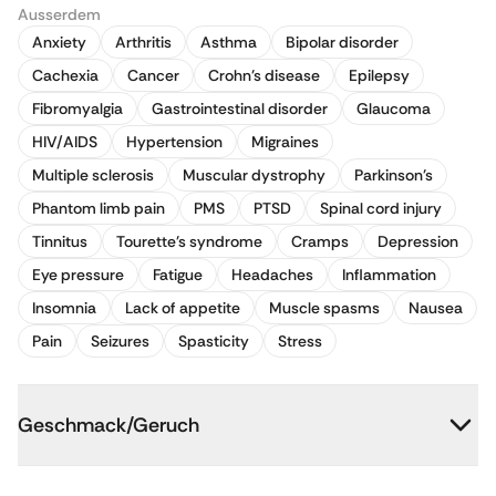
Ausserdem
Anxiety
Arthritis
Asthma
Bipolar disorder
Cachexia
Cancer
Crohn's disease
Epilepsy
Fibromyalgia
Gastrointestinal disorder
Glaucoma
HIV/AIDS
Hypertension
Migraines
Multiple sclerosis
Muscular dystrophy
Parkinson's
Phantom limb pain
PMS
PTSD
Spinal cord injury
Tinnitus
Tourette's syndrome
Cramps
Depression
Eye pressure
Fatigue
Headaches
Inflammation
Insomnia
Lack of appetite
Muscle spasms
Nausea
Pain
Seizures
Spasticity
Stress
Geschmack/Geruch