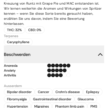
Kreuzung von Runtz mit Grape Pie und MAC entstanden ist.
Wir lernen weiterhin die Aromen und Wirkungen von Spritzer
kennen – wenn Sie diese Sorte bereits geraucht haben,
erzählen Sie uns davon, indem Sie eine Bewertung
hinterlassen.
THC:
32%
CBD:
0%
Terpenes
Caryophyllene
Beschwerden
Anorexia
Anxiety
Arthritis
Ausserdem
Bipolar disorder
Cancer
Crohn's disease
Epilepsy
Fibromyalgia
Gastrointestinal disorder
Glaucoma
Hypertension
Migraines
Phantom limb pain
PMS