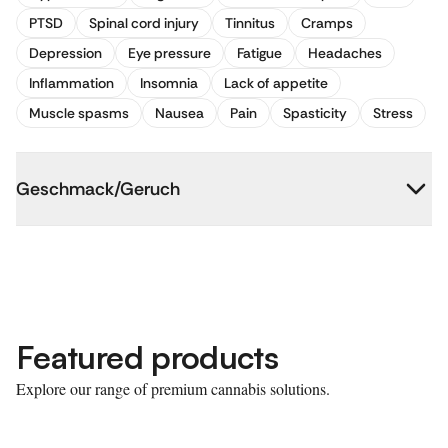
PTSD
Spinal cord injury
Tinnitus
Cramps
Depression
Eye pressure
Fatigue
Headaches
Inflammation
Insomnia
Lack of appetite
Muscle spasms
Nausea
Pain
Spasticity
Stress
Geschmack/Geruch
Featured products
Explore our range of premium cannabis solutions.