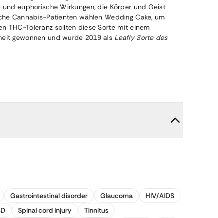
de und euphorische Wirkungen, die Körper und Geist
nische Cannabis-Patienten wählen Wedding Cake, um
en THC-Toleranz sollten diese Sorte mit einem
btheit gewonnen und wurde 2019 als
Leafly Sorte des
Gastrointestinal disorder
Glaucoma
HIV/AIDS
SD
Spinal cord injury
Tinnitus