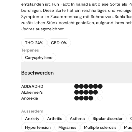
entstanden ist. Fun Fact: In Kanada ist diese Sorte al
beruhigen. Diese Sorte hat ein reichhaltiges und würz
Symptome im Zusammenhang mit Schmerzen, Schlaflosigkei
zusätzlichen Stück Vorsicht genießen, aufgrund ihres 
Jahres
ausgezeichnet.
THC:
24%
CBD:
0%
Terpenes
Caryophyllene
Beschwerden
ADD/ADHD
Alzheimer's
Anorexia
Ausserdem
Anxiety
Arthritis
Asthma
Bipolar disorder
Hypertension
Migraines
Multiple sclerosis
Mus