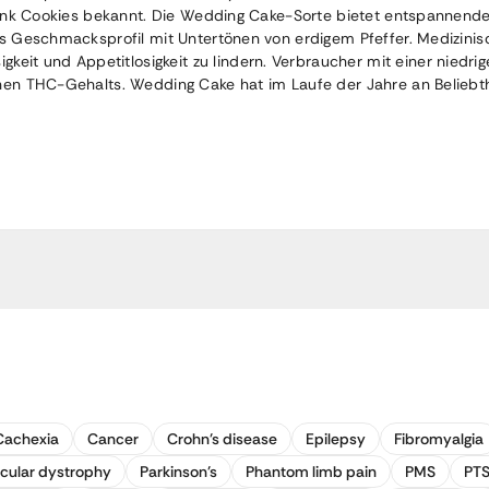
s Pink Cookies bekannt. Die Wedding Cake-Sorte bietet entspannen
iges Geschmacksprofil mit Untertönen von erdigem Pfeffer. Medizi
t und Appetitlosigkeit zu lindern. Verbraucher mit einer niedrig
hohen THC-Gehalts. Wedding Cake hat im Laufe der Jahre an Belie
Cachexia
Cancer
Crohn's disease
Epilepsy
Fibromyalgia
cular dystrophy
Parkinson's
Phantom limb pain
PMS
PT