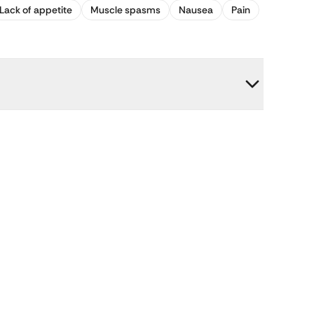
Lack of appetite
Muscle spasms
Nausea
Pain