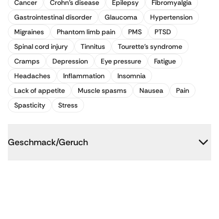
Cancer
Crohn's disease
Epilepsy
Fibromyalgia
Gastrointestinal disorder
Glaucoma
Hypertension
Migraines
Phantom limb pain
PMS
PTSD
Spinal cord injury
Tinnitus
Tourette's syndrome
Cramps
Depression
Eye pressure
Fatigue
Headaches
Inflammation
Insomnia
Lack of appetite
Muscle spasms
Nausea
Pain
Spasticity
Stress
Geschmack/Geruch