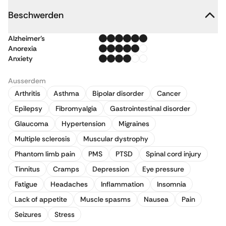
Beschwerden
Alzheimer's
Anorexia
Anxiety
Ausserdem
Arthritis
Asthma
Bipolar disorder
Cancer
Epilepsy
Fibromyalgia
Gastrointestinal disorder
Glaucoma
Hypertension
Migraines
Multiple sclerosis
Muscular dystrophy
Phantom limb pain
PMS
PTSD
Spinal cord injury
Tinnitus
Cramps
Depression
Eye pressure
Fatigue
Headaches
Inflammation
Insomnia
Lack of appetite
Muscle spasms
Nausea
Pain
Seizures
Stress