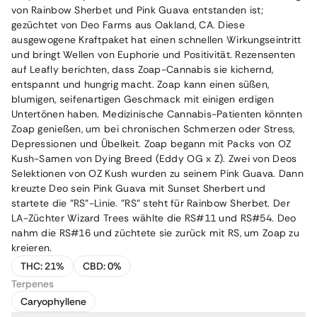
von Rainbow Sherbet und Pink Guava entstanden ist;
gezüchtet von Deo Farms aus Oakland, CA. Diese
ausgewogene Kraftpaket hat einen schnellen Wirkungseintritt
und bringt Wellen von Euphorie und Positivität. Rezensenten
auf Leafly berichten, dass Zoap-Cannabis sie kichernd,
entspannt und hungrig macht. Zoap kann einen süßen,
blumigen, seifenartigen Geschmack mit einigen erdigen
Untertönen haben. Medizinische Cannabis-Patienten könnten
Zoap genießen, um bei chronischen Schmerzen oder Stress,
Depressionen und Übelkeit. Zoap begann mit Packs von OZ
Kush-Samen von Dying Breed (Eddy OG x Z). Zwei von Deos
Selektionen von OZ Kush wurden zu seinem Pink Guava. Dann
kreuzte Deo sein Pink Guava mit Sunset Sherbert und
startete die "RS"-Linie. "RS" steht für Rainbow Sherbet. Der
LA-Züchter Wizard Trees wählte die RS#11 und RS#54. Deo
nahm die RS#16 und züchtete sie zurück mit RS, um Zoap zu
kreieren.
THC:
21%
CBD:
0%
Terpenes
Caryophyllene